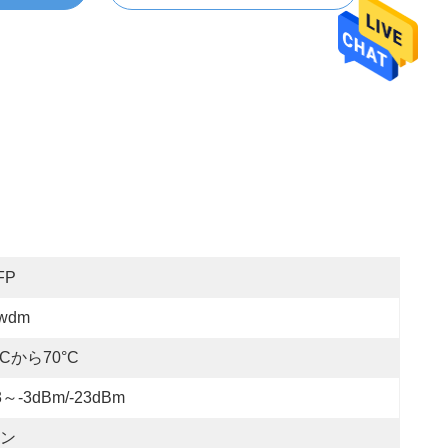
FP
wdm
°Cから70°C
3～-3dBm/-23dBm
ン