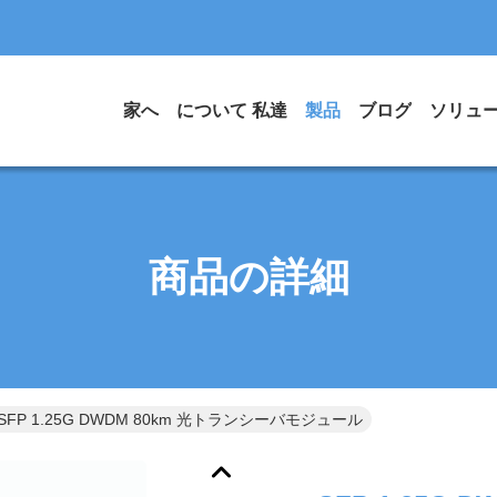
家へ
について 私達
製品
ブログ
ソリュ
商品の詳細
SFP 1.25G DWDM 80km 光トランシーバモジュール