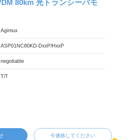
 DWDM 80km 光トランシーバモ
Agimux
ASP01NC80KD-DxxP/HxxP
negotiable
T/T
せ
今連絡してください