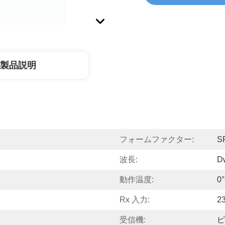
製品説明
フォームファクター:
S
波長:
D
動作温度:
0
Rx 入力:
2
受信機:
ピ