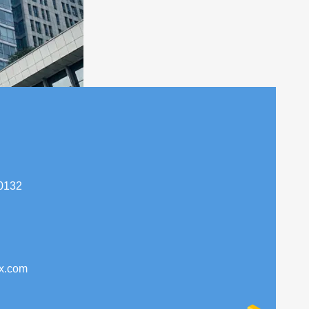
0132
x.com