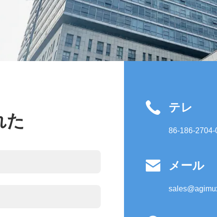
テレ
れた
86-186-2704-

メール
sales@agimu