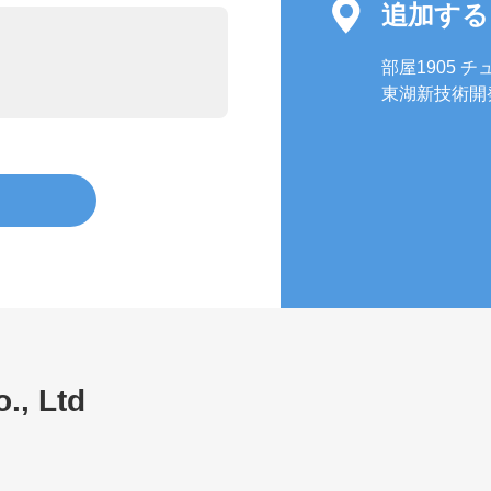

追加する
部屋1905 
東湖新技術開
., Ltd