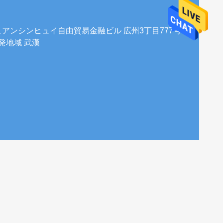
チュアンシンヒュイ自由貿易金融ビル 広州3丁目777号
発地域 武漢