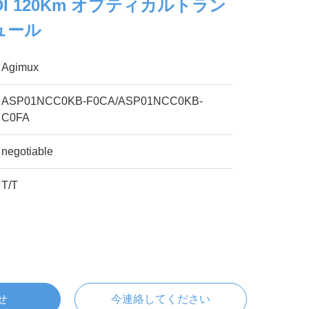
 BIDI 120Km オプティカルトラン
ュール
Agimux
ASP01NCC0KB-F0CA/ASP01NCC0KB-
C0FA
negotiable
T/T
せ
今連絡してください