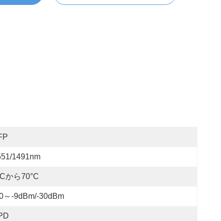
FP
551/1491nm
°Cから70°C
30～-9dBm/-30dBm
PD