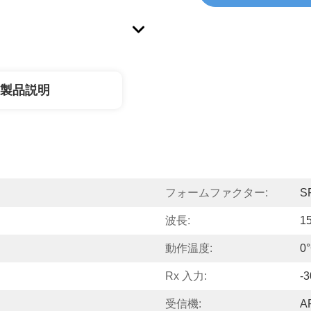
製品説明
フォームファクター:
S
波長:
1
動作温度:
0
Rx 入力:
-
受信機:
A